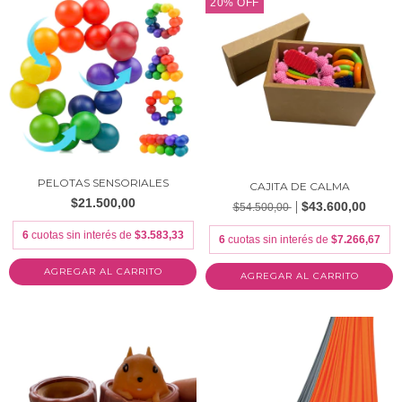
20
%
OFF
PELOTAS SENSORIALES
CAJITA DE CALMA
$21.500,00
$43.600,00
$54.500,00
6
cuotas sin interés de
$3.583,33
6
cuotas sin interés de
$7.266,67
AGREGAR AL CARRITO