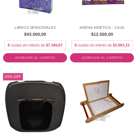
LIBROS SENSORIALES
ARENA KINÉTICA - CAJA
$43.000,00
$12.500,00
6
cuotas sin interés de
$7.166,67
6
cuotas sin interés de
$2.083,33
AGREGAR AL CARRITO
20
%
OFF