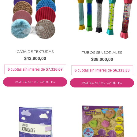
CAJA DE TEXTURAS
TUBOS SENSORIALES
$43.900,00
$38.000,00
6
cuotas sin interés de
$7.316,67
6
cuotas sin interés de
$6.333,33
AGREGAR AL CARRITO