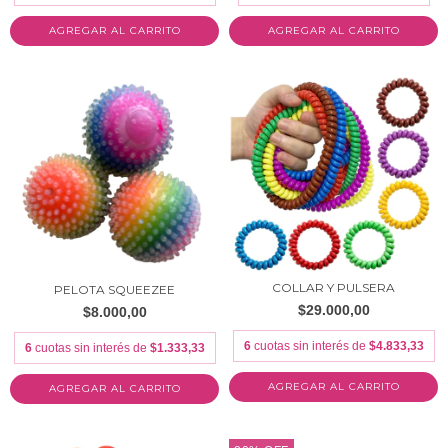
AGREGAR AL CARRITO
COLLAR Y PULSERA
PELOTA SQUEEZEE
$29.000,00
$8.000,00
6
cuotas sin interés de
$4.833,33
6
cuotas sin interés de
$1.333,33
AGREGAR AL CARRITO