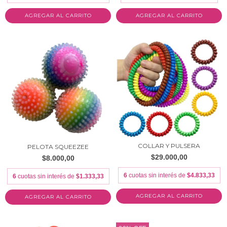
AGREGAR AL CARRITO
COLLAR Y PULSERA
PELOTA SQUEEZEE
$29.000,00
$8.000,00
6
cuotas sin interés de
$4.833,33
6
cuotas sin interés de
$1.333,33
AGREGAR AL CARRITO