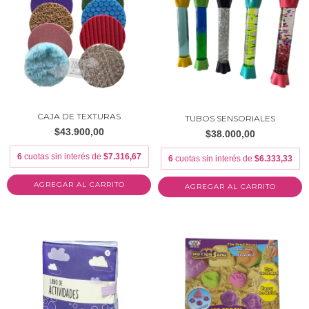
CAJA DE TEXTURAS
TUBOS SENSORIALES
$43.900,00
$38.000,00
6
cuotas sin interés de
$7.316,67
6
cuotas sin interés de
$6.333,33
AGREGAR AL CARRITO