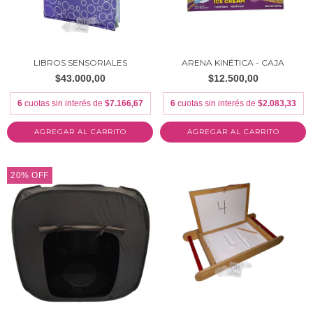
LIBROS SENSORIALES
ARENA KINÉTICA - CAJA
$43.000,00
$12.500,00
6
cuotas sin interés de
$7.166,67
6
cuotas sin interés de
$2.083,33
AGREGAR AL CARRITO
20
%
OFF