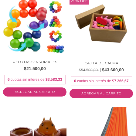
20
%
OFF
PELOTAS SENSORIALES
CAJITA DE CALMA
$21.500,00
$43.600,00
$54.500,00
6
cuotas sin interés de
$3.583,33
6
cuotas sin interés de
$7.266,67
AGREGAR AL CARRITO