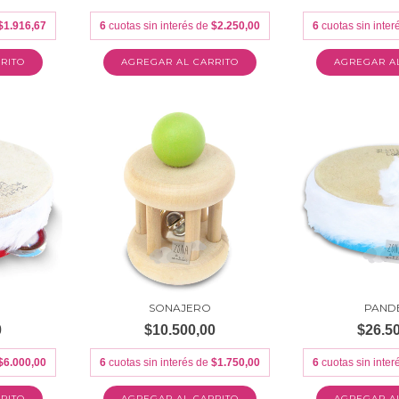
$1.916,67
6
cuotas sin interés de
$2.250,00
6
cuotas sin inte
A
SONAJERO
PAND
0
$10.500,00
$26.5
$6.000,00
6
cuotas sin interés de
$1.750,00
6
cuotas sin inte