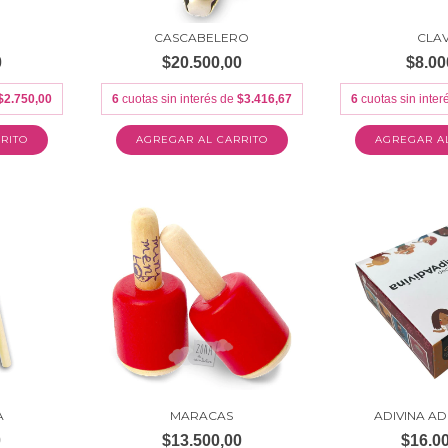
CASCABELERO
CLA
0
$20.500,00
$8.00
$2.750,00
6
cuotas sin interés de
$3.416,67
6
cuotas sin inte
A
MARACAS
ADIVINA A
0
$13.500,00
$16.0