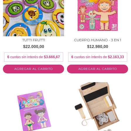
TUTTI FRUTTI
CUERPO HUMANO - 3 EN 1
$22.000,00
$12.980,00
6
cuotas sin interés de
$3.666,67
6
cuotas sin interés de
$2.163,33