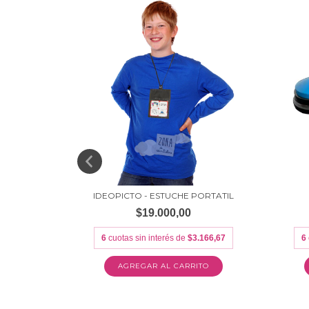
OR
IDEOPICTO - ESTUCHE PORTATIL
$19.000,00
.316,67
6
cuotas sin interés de
$3.166,67
6
TO