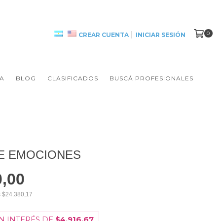
0
CREAR CUENTA
INICIAR SESIÓN
A
BLOG
CLASIFICADOS
BUSCÁ PROFESIONALES
E EMOCIONES
0,00
s
$24.380,17
N INTERÉS DE
$4.916,67