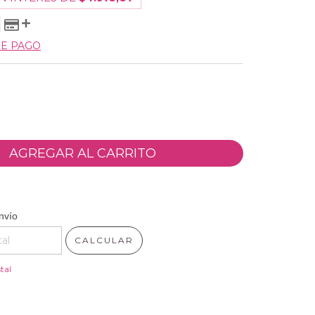
DE PAGO
 CP:
CAMBIAR CP
nvío
CALCULAR
tal