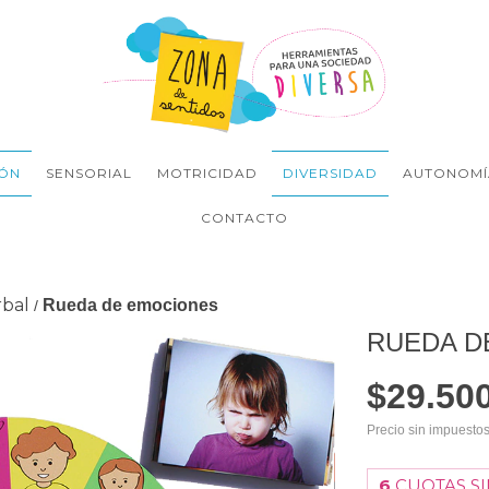
ÓN
SENSORIAL
MOTRICIDAD
DIVERSIDAD
AUTONOMÍ
CONTACTO
rbal
Rueda de emociones
/
RUEDA D
$29.50
Precio sin impuesto
6
CUOTAS SI