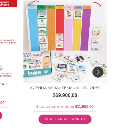
MAS
AP
AGENDA VISUAL SEMANAL COLORES
$69.900,00
,00
6
cuot
6
cuotas sin interés de
$11.650,00
A
AGREGAR AL CARRITO