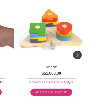
GEO 3D
$51.000,00
33
6
cuotas sin interés de
$8.500,00
6
cuot