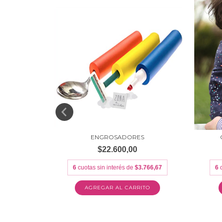
A
ENGROSADORES
$22.600,00
83,33
6
cuotas sin interés de
$3.766,67
6