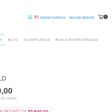
0
CREAR CUENTA
INICIAR SESIÓN
A
BLOG
CLASIFICADOS
BUSCÁ PROFESIONALES
LD
0,00
s
$27.768,60
N INTERÉS DE
$5.600,00