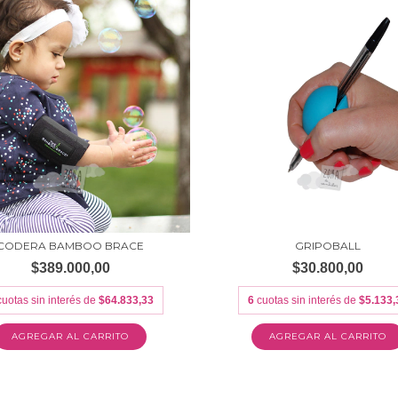
CODERA BAMBOO BRACE
GRIPOBALL
$389.000,00
$30.800,00
cuotas sin interés de
$64.833,33
6
cuotas sin interés de
$5.133,
AGREGAR AL CARRITO
AGREGAR AL CARRITO