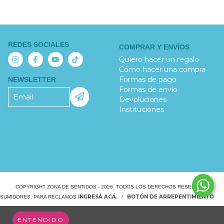
REDES SOCIALES
COMPRAR Y ENVÍOS
Quiero hacer un regalo
Cómo hacer una compra
Formas de pago
NEWSLETTER
Formas de envío
Devoluciones
Instituciones
COPYRIGHT ZONA DE SENTIDOS - 2026. TODOS LOS DERECHOS RESERVADOS.
INGRESÁ ACÁ.
BOTÓN DE ARREPENTIMIENTO
NSUMIDORES. PARA RECLAMOS
/
.
ENTENDIDO