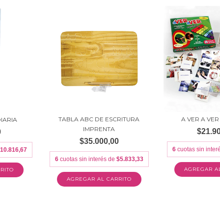
TABLA ABC DE ESCRITURA
A VER A VER
IARIA
IMPRENTA
$21.9
0
$35.000,00
6
cuotas sin inte
10.816,67
6
cuotas sin interés de
$5.833,33
RITO