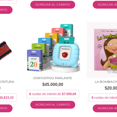
AGREGAR AL CARRITO
DISPOSITIVO PARLANTE
SCRITURA
LA BOMBACH
$45.000,00
0
$20.0
6
cuotas sin interés de
$7.500,00
$5.833,33
6
cuotas sin inte