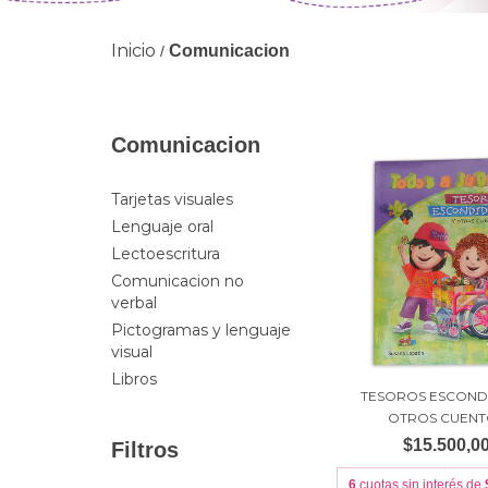
Inicio
Comunicacion
/
Comunicacion
Tarjetas visuales
Lenguaje oral
Lectoescritura
Comunicacion no
verbal
Pictogramas y lenguaje
visual
Libros
TESOROS ESCOND
OTROS CUENT
$15.500,0
Filtros
6
cuotas sin interés de