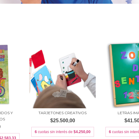
IDOS Y
TARJETONES CREATIVOS
LETRAS I
OS
$25.500,00
$41.5
0
6
cuotas sin interés de
$4.250,00
6
cuotas sin inte
$2.583,33