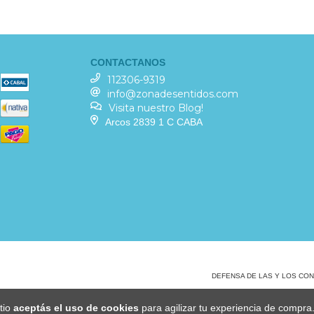
CONTACTANOS
112306-9319
info@zonadesentidos.com
Visita nuestro Blog!
Arcos 2839 1 C CABA
DEFENSA DE LAS Y LOS CO
itio
aceptás el uso de cookies
para agilizar tu experiencia de compra