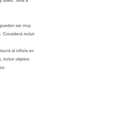
 útiles. Tené a
, pueden ser muy
. Considerá incluir
lucrá al niño/a en
 incluir objetos
os.