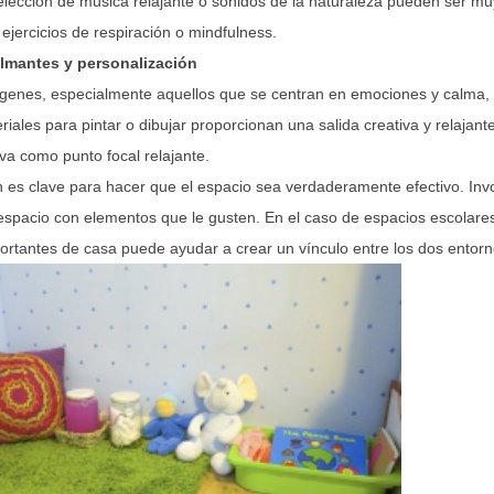
elección de música relajante o sonidos de la naturaleza pueden ser muy
ejercicios de respiración o mindfulness.
almantes y personalización
ágenes, especialmente aquellos que se centran en emociones y calma
riales para pintar o dibujar proporcionan una salida creativa y relajante
va como punto focal relajante.
n es clave para hacer que el espacio sea verdaderamente efectivo. Invo
espacio con elementos que le gusten. En el caso de espacios escolares,
fortantes de casa puede ayudar a crear un vínculo entre los dos entorn