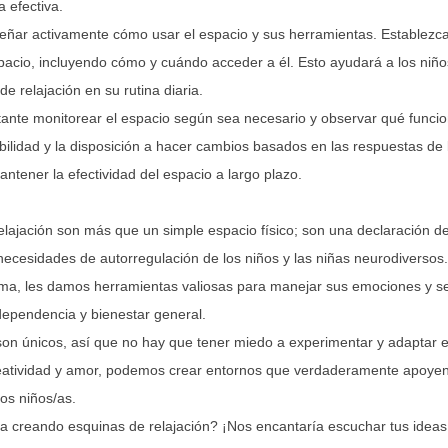
 efectiva.
eñar activamente cómo usar el espacio y sus herramientas. Establezca
pacio, incluyendo cómo y cuándo acceder a él. Esto ayudará a los niños
de relajación en su rutina diaria.
ante monitorear el espacio según sea necesario y observar qué funci
ibilidad y la disposición a hacer cambios basados en las respuestas de 
ntener la efectividad del espacio a largo plazo.
elajación son más que un simple espacio físico; son una declaración
necesidades de autorregulación de los niños y las niñas neurodiversos.
lma, les damos herramientas valiosas para manejar sus emociones y s
ependencia y bienestar general.
son únicos, así que no hay que tener miedo a experimentar y adaptar e
eatividad y amor, podemos crear entornos que verdaderamente apoyen e
ros niños/as.
a creando esquinas de relajación? ¡Nos encantaría escuchar tus ideas