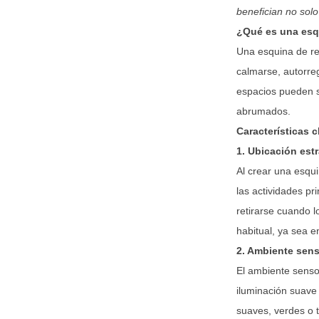
benefician no solo
¿Qué es una esq
Una esquina de re
calmarse, autorre
espacios pueden s
abrumados.
Características c
1. Ubicación est
Al crear una esqui
las actividades pr
retirarse cuando l
habitual, ya sea e
2. Ambiente sens
El ambiente sensor
iluminación suave 
suaves, verdes o 