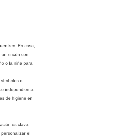
uentren. En casa,
 un rincón con
ño o la niña para
á símbolos o
uso independiente.
des de higiene en
ación es clave.
 personalizar el