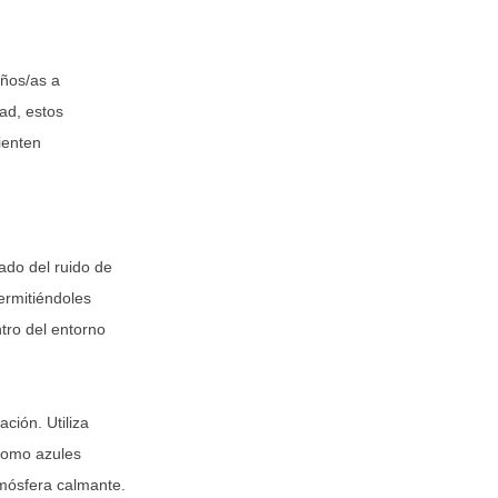
iños/as a
ad, estos
ienten
jado del ruido de
permitiéndoles
tro del entorno
ción. Utiliza
 como azules
tmósfera calmante.