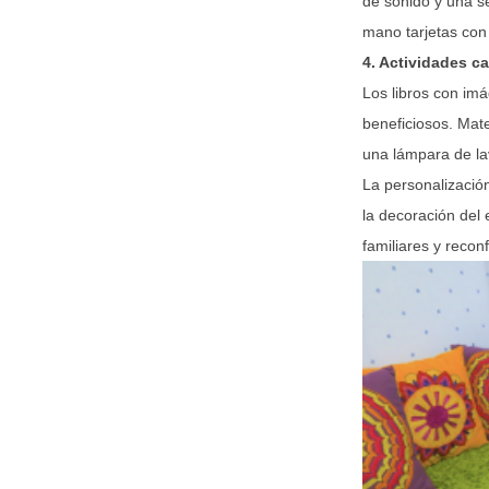
de sonido y una s
mano tarjetas con 
4. Actividades c
Los libros con im
beneficiosos. Mate
una lámpara de la
La personalizació
la decoración del 
familiares y recon