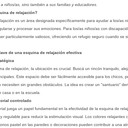
 a niños/as, sino también a sus familias y educadores.
uina de relajación?
lajación es un área designada específicamente para ayudar a los/as n
gularse y procesar sus emociones. Para los/as niños/as con discapacid
er particularmente valiosos, ofreciendo un refugio seguro cuando se s
lave de una esquina de relajación efectiva
ratégica
na de relajación, la ubicación es crucial. Buscá un rincón tranquilo, ale
incipales. Este espacio debe ser fácilmente accesible para los chicos, 
o necesiten sin grandes obstáculos. La idea es crear un "santuario" den
n casa o en la escuela.
orial controlado
ial juega un papel fundamental en la efectividad de la esquina de relaja
y regulable para reducir la estimulación visual. Los colores relajantes
tonos pastel en las paredes o decoraciones pueden contribuir a una a