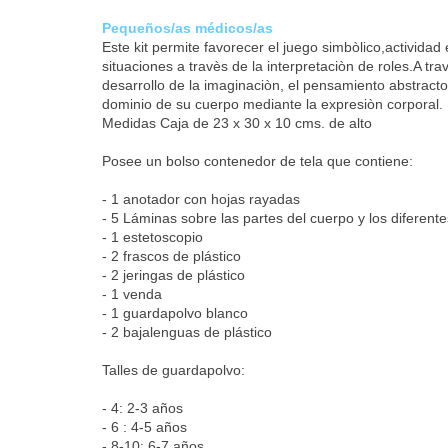
Pequeños/as médicos/as
Este kit permite favorecer el juego simbòlico,activida
situaciones a travès de la interpretaciòn de roles.A tra
desarrollo de la imaginaciòn, el pensamiento abstracto,e
dominio de su cuerpo mediante la expresiòn corporal.
Medidas Caja de 23 x 30 x 10 cms. de alto
Posee un bolso contenedor de tela que contiene:
- 1 anotador con hojas rayadas
- 5 Láminas sobre las partes del cuerpo y los diferent
- 1 estetoscopio
- 2 frascos de plástico
- 2 jeringas de plástico
- 1 venda
- 1 guardapolvo blanco
- 2 bajalenguas de plástico
Talles de guardapolvo:
- 4: 2-3 años
- 6 : 4-5 años
- 8-10: 6-7 años