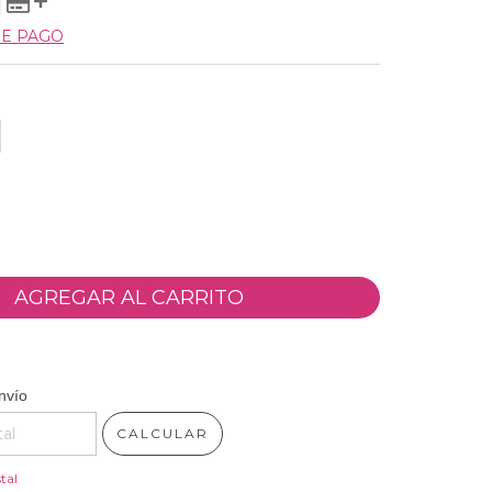
DE PAGO
 CP:
CAMBIAR CP
nvío
CALCULAR
tal