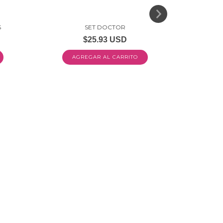
S
SET DOCTOR
A
$25.93 USD