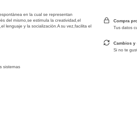
d espontànea en la cual se representan
vès del mismo,se estimula la creatividad,el
Compra pro
l lenguaje y la socializaciòn.A su vez,facilita el
Tus datos c
Cambios y 
Si no te gus
es sistemas