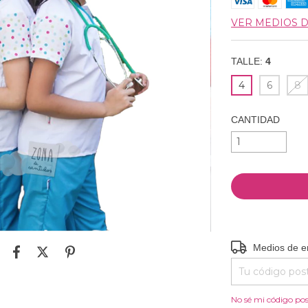
VER MEDIOS 
TALLE:
4
4
6
8
CANTIDAD
Entregas para el
Medios de e
No sé mi código pos