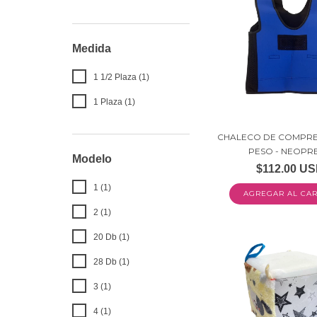
Medida
1 1/2 Plaza (1)
1 Plaza (1)
CHALECO DE COMPRE
PESO - NEOPREN
Modelo
$112.00 U
1 (1)
AGREGAR AL CAR
2 (1)
20 Db (1)
28 Db (1)
3 (1)
4 (1)