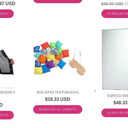
.47 USD
$48.00 USD
RITO
ESIÓN Y
BOLSITAS TEXTURADAS
ESPEJO IR
$16.33 USD
$48.3
SD
RITO