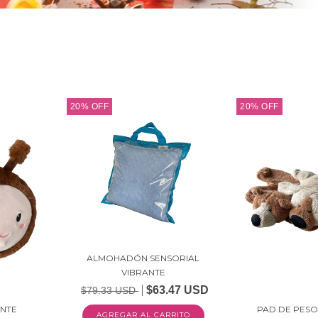
20
%
OFF
20
%
OFF
ALMOHADÓN SENSORIAL
VIBRANTE
$63.47 USD
$79.33 USD
ANTE
PAD DE PESO