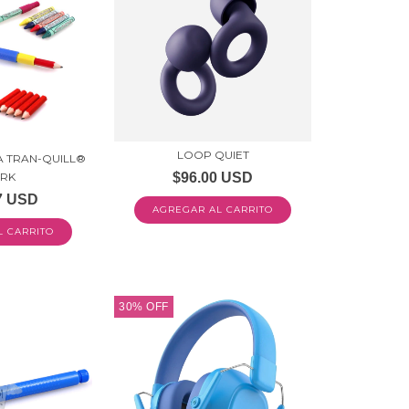
LOOP QUIET
RA TRAN-QUILL®
$96.00 USD
ARK
7 USD
AGREGAR AL CARRITO
30
%
OFF