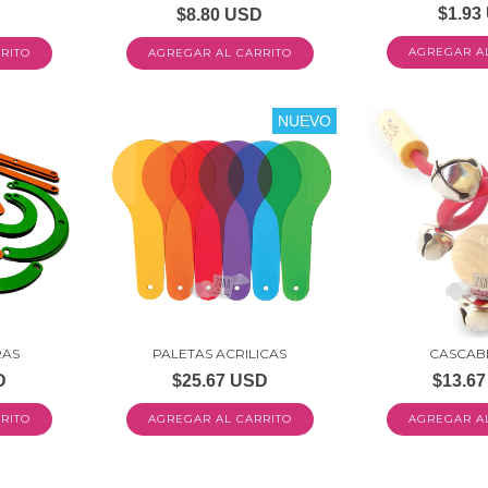
$1.93
D
$8.80 USD
AGREGAR AL CARRITO
NUEVO
RAS
PALETAS ACRILICAS
CASCAB
D
$25.67 USD
$13.6