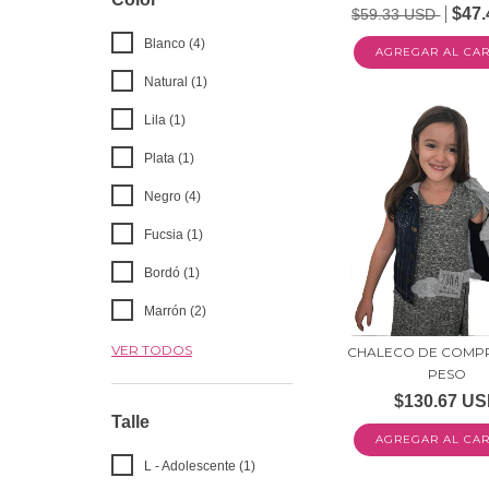
$47
$59.33 USD
Blanco (4)
AGREGAR AL CAR
Natural (1)
Lila (1)
Plata (1)
Negro (4)
Fucsia (1)
Bordó (1)
Marrón (2)
VER TODOS
CHALECO DE COMPR
PESO
$130.67 U
Talle
AGREGAR AL CAR
L - Adolescente (1)