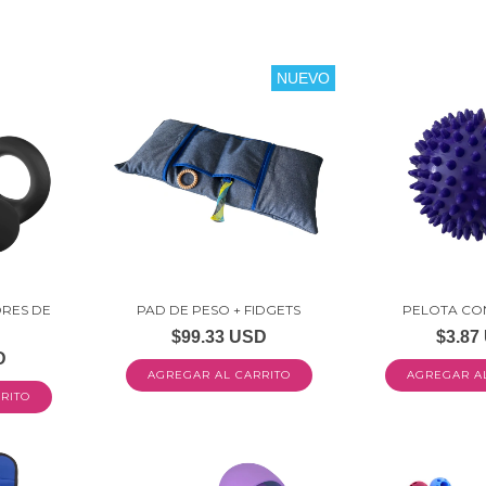
NUEVO
RES DE
PAD DE PESO + FIDGETS
PELOTA CO
$99.33 USD
$3.87
D
AGREGAR A
RITO