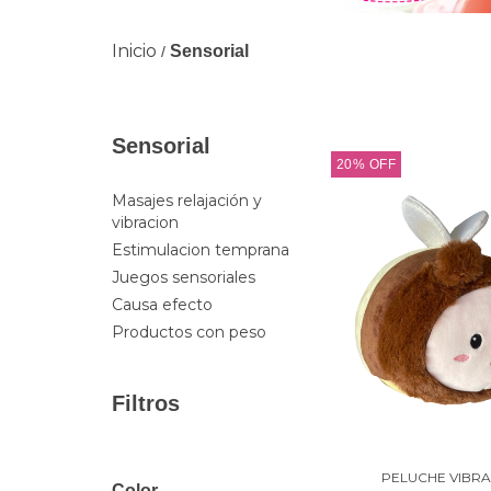
Inicio
Sensorial
/
Sensorial
20
%
OFF
Masajes relajación y
vibracion
Estimulacion temprana
Juegos sensoriales
Causa efecto
Productos con peso
Filtros
PELUCHE VIBR
Color