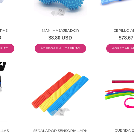
URAS
MANI MASAJEADOR
CEPILLO A
D
$8.80 USD
$78.6
AGREGAR AL CARRITO
CUERDA E
LLAS
SEÑALADOR SENSORIAL ARK