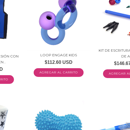
KIT DE ESCRITU
LOOP ENGAGE KIDS
SIÓN CON
DE 
$112.60 USD
...
$146.6
SD
AGREGAR AL CARRITO
RITO