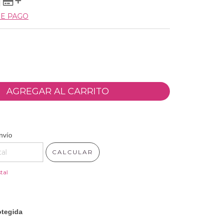
DE PAGO
 CP:
CAMBIAR CP
nvío
CALCULAR
tal
tegida